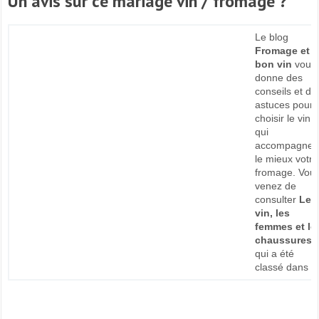
Un avis sur ce mariage vin / fromage ?
Le blog
Fromage et
bon vin
vous
donne des
conseils et de
astuces pour
choisir le vin
qui
accompagner
le mieux votre
fromage. Vou
venez de
consulter
Le
vin, les
femmes et le
chaussures !
qui a été
classé dans