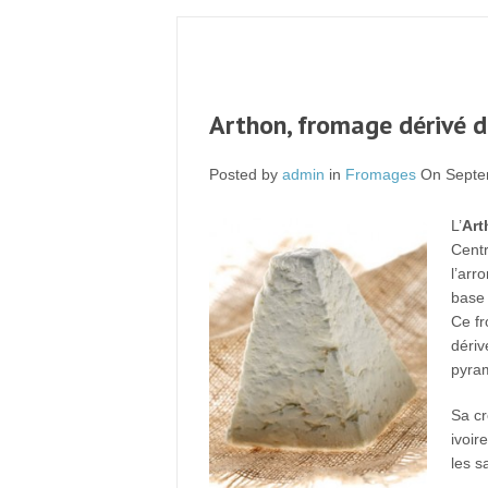
Arthon, fromage dérivé d
Posted by
admin
in
Fromages
On Septe
L’
Art
Centr
l’arr
base 
Ce fr
déri
pyra
Sa cr
ivoir
les s