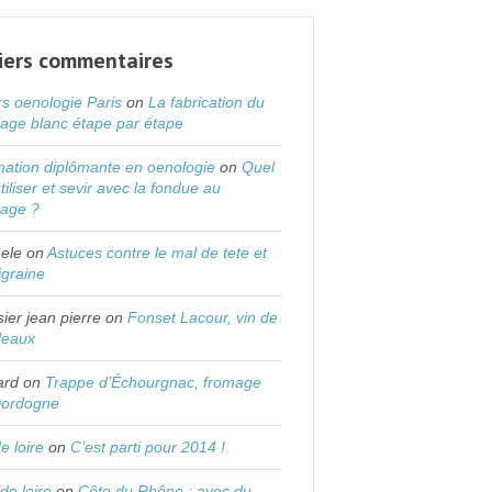
iers commentaires
s oenologie Paris
on
La fabrication du
age blanc étape par étape
ation diplômante en oenologie
on
Quel
utiliser et sevir avec la fondue au
mage ?
ele
on
Astuces contre le mal de tete et
igraine
sier jean pierre
on
Fonset Lacour, vin de
deaux
ard
on
Trappe d’Échourgnac, fromage
Dordogne
de loire
on
C’est parti pour 2014 !
 de loire
on
Côte du Rhône : avec du