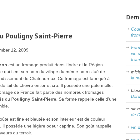
Dern
Cour
u Pouligny Saint-Pierre
from
Form
mber 12, 2009
vin 
fro
hon
est un fromage produit dans l’Indre et la Région
e qui tient son nom du village du même nom situé de
mich
la m
ondissement de Châteauroux. Ce fromage est fabriqué à
de lait de chèvre entier et cru. Il possède une pâte molle.
blos
omage de France fait partie des nombreux fromages
Bor
vés du
Pouligny Saint-Pierre
. Sa forme rappelle celle d’une
mide.
sioz
de 
oûte est fine et bleutée et son intérieur est de couleur
e. Il possède une légère odeur caprine. Son goût rappelle
vin 
aveurs du terroir.
vins