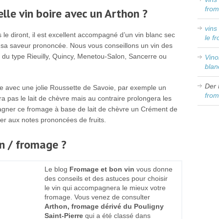
from
lle vin boire avec un Arthon ?
vins
 diront, il est excellent accompagné d’un vin blanc sec
le f
ur sa saveur prononcée. Nous vous conseillons un vin des
e du type Rieuilly, Quincy, Menetou-Salon, Sancerre ou
Vin
blan
Der 
e avec une jolie Roussette de Savoie, par exemple un
from
ra pas le lait de chèvre mais au contraire prolongera les
gner ce fromage à base de lait de chèvre un Crément de
éger aux notes prononcées de fruits.
in / fromage ?
Le blog
Fromage et bon vin
vous donne
des conseils et des astuces pour choisir
le vin qui accompagnera le mieux votre
fromage. Vous venez de consulter
Arthon, fromage dérivé du Pouligny
Saint-Pierre
qui a été classé dans