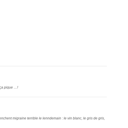
 ça pique …!
chent migraine terrible le lenndemain : le vin blanc, le gris de gris,