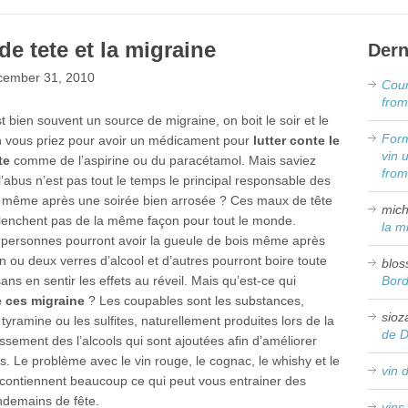
de tete et la migraine
Dern
ember 31, 2010
Cour
from
st bien souvent un source de migraine, on boit le soir et le
Form
 vous priez pour avoir un médicament pour
lutter conte le
vin 
te
comme de l’aspirine ou du paracétamol. Mais saviez
fro
’abus n’est pas tout le temps le principal responsable des
 même après une soirée bien arrosée ? Ces maux de tête
mich
lenchent pas de la même façon pour tout le monde.
la m
 personnes pourront avoir la gueule de bois même après
n ou deux verres d’alcool et d’autres pourront boire toute
blos
sans en sentir les effets au réveil. Mais qu’est-ce qui
Bor
 ces migraine
? Les coupables sont les substances,
sioz
yramine ou les sulfites, naturellement produites lors de la
de 
llissement des l’alcools qui sont ajoutées afin d’améliorer
. Le problème avec le vin rouge, le cognac, le whishy et le
vin 
 contiennent beaucoup ce qui peut vous entrainer des
ndemains de fête.
vins