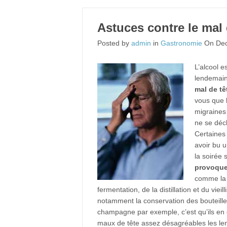
Astuces contre le mal 
Posted by
admin
in
Gastronomie
On Dec
L’alcool e
lendemain
mal de tê
vous que l
migraines
ne se déc
Certaines
avoir bu u
la soirée 
provoque
comme la t
fermentation, de la distillation et du viei
notamment la conservation des bouteilles
champagne par exemple, c’est qu’ils en
maux de tête assez désagréables les le