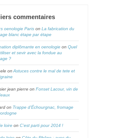
iers commentaires
s oenologie Paris
on
La fabrication du
age blanc étape par étape
ation diplômante en oenologie
on
Quel
utiliser et sevir avec la fondue au
mage ?
ele
on
Astuces contre le mal de tete et
igraine
sier jean pierre
on
Fonset Lacour, vin de
deaux
ard
on
Trappe d’Échourgnac, fromage
Dordogne
de loire
on
C’est parti pour 2014 !
 de loire
on
Côte du Rhône : avec du