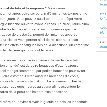
from
e mal de tête et la migraine
? Vous devez
ant et après votre soirée afin d’éliminer les toxines et ne
vins
le f
eurs jours. Vous pouvez aussi tenter de protéger votre
ile blanche ou verte avant le repas. La silice, l’aluminium
Vin
sorbe les toxines et protège vos muqueuses gastro-
blan
carapace de crustacés, permet de limiter les apport en
naturelles et vous permet ainsi de résister aux repas
Der 
iter les effets de fatigues lors de la digestions, un comprimé
from
der de l’énergie pour tout le repas.
une soirée trop arrosée (même si la meilleure solution
ien entendu) est de boire beaucoup d’eau (gazeuse
ussi manger lentement, par petites bouchées pour éviter
de votre estomac. Évitez aussi les mélanges d’alcools,
oujours la même sorte d’alcool. Le lendemain, n’hésitez
passer quelques heures au sauna afin d’accentuer le
pores de la peau et éliminera plus de toxines.
-mère pour éviter d’avoir la gueule de bois les lendemain