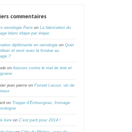
iers commentaires
s oenologie Paris
on
La fabrication du
age blanc étape par étape
ation diplômante en oenologie
on
Quel
utiliser et sevir avec la fondue au
mage ?
ele
on
Astuces contre le mal de tete et
igraine
sier jean pierre
on
Fonset Lacour, vin de
deaux
ard
on
Trappe d’Échourgnac, fromage
Dordogne
de loire
on
C’est parti pour 2014 !
 de loire
on
Côte du Rhône : avec du