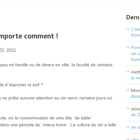
Dern
Cour
’importe comment !
from
Form
2, 2011
vin 
fro
s en famille ou de diners en ville, la faculté de certains
mich
la m
le d´étancher la soif ?
blos
Bor
e prête aucune attention au vin servi, certains jours où
sioz
de 
iècle, où la consommation de vins dits ´de table´
ns une période du ´mieux boire´. La culture du vin a telle
vin 
vins