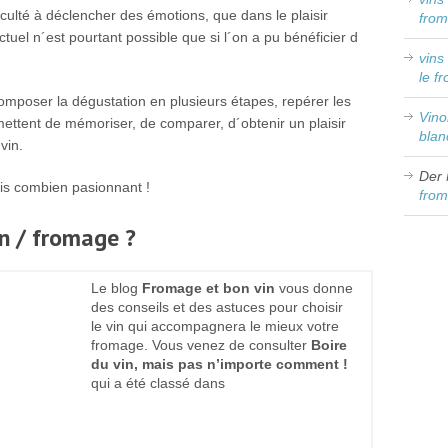
aculté à déclencher des émotions, que dans le plaisir
from
ectuel n´est pourtant possible que si l´on a pu bénéficier d
vins
le f
omposer la dégustation en plusieurs étapes, repérer les
Vin
mettent de mémoriser, de comparer, d´obtenir un plaisir
blan
vin.
Der 
mais combien pasionnant !
from
in / fromage ?
Le blog
Fromage et bon vin
vous donne
des conseils et des astuces pour choisir
le vin qui accompagnera le mieux votre
fromage. Vous venez de consulter
Boire
du vin, mais pas n’importe comment !
qui a été classé dans