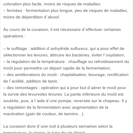
coloration plus facile, moins de risques de maladies;
– fermées : fermentation plus longue, peu de risques de maladies,
moins de déperdition d´alcool.
Au cours de la cuvaison, il est nécessaire d´effectuer certaines
opérations :
– le sulfitage : addition d´anhydride sulfureux, qui a pour effet de
sélectionner les levures, détruire les bactéries, éviter l´oxydation;
– la régulation de la température : chauffage ou refroidissement du
moût pour permettre un départ rapide de la fermentation;
– des améliorations du moût : chaptalisation, levurage, rectification
de l´acidité, addition de tanin.
– des remontages : opération qui a pour but d´aérer le moût pour
la survie des levuresles levures. La partie inférieure du moût est
soutirée, puis, à l´aide d´une pompe, reversée sur le chapeau. Il y
a régulation de la fermentation avec augmentation de la
macération (gain de couleur, de tannins…)
La cuvaison dure d´une nuit à plusieurs semaines selon la
température, la région, le type de vin désiré.