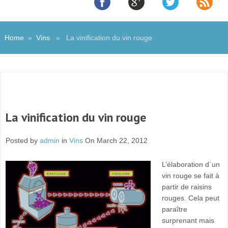
Home
»
Vins
» La vinification du vin rouge
La vinification du vin rouge
Posted by
admin
in
Vins
On March 22, 2012
L’élaboration d´un
vin rouge se fait à
partir de raisins
rouges. Cela peut
paraître
surprenant mais