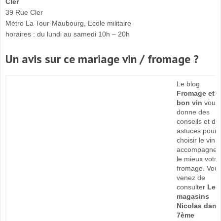
Cler
39 Rue Cler
Métro La Tour-Maubourg, Ecole militaire
horaires : du lundi au samedi 10h – 20h
Un avis sur ce mariage vin / fromage ?
Le blog
Fromage et
bon vin
vous
donne des
conseils et de
astuces pour
choisir le vin q
accompagner
le mieux votre
fromage. Vou
venez de
consulter
Les
magasins
Nicolas dans
7ème