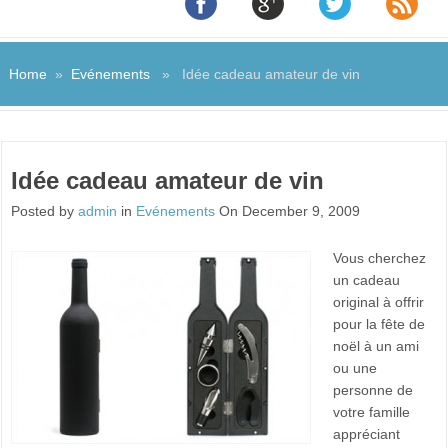
Home
»
Evénements
» Idée cadeau amateur de vin
Idée cadeau amateur de vin
Posted by
admin
in
Evénements
On December 9, 2009
Vous cherchez
un cadeau
original à offrir
pour la fête de
noël à un ami
ou une
personne de
votre famille
appréciant