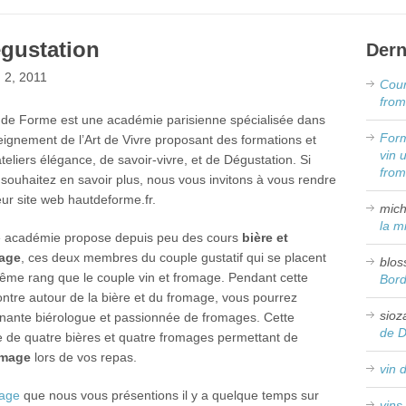
égustation
Dern
 2, 2011
Cour
from
 de Forme est une académie parisienne spécialisée dans
Form
eignement de l’Art de Vivre proposant des formations et
vin 
teliers élégance, de savoir-vivre, et de Dégustation. Si
fro
souhaitez en savoir plus, nous vous invitons à vous rendre
eur site web hautdeforme.fr.
mich
la m
e académie propose depuis peu des cours
bière et
age
, ces deux membres du couple gustatif qui se placent
blos
ême rang que le couple vin et fromage. Pendant cette
Bor
ntre autour de la bière et du fromage, vous pourrez
sioz
venante biérologue et passionnée de fromages. Cette
de 
e de quatre bières et quatre fromages permettant de
omage
lors de vos repas.
vin 
mage
que nous vous présentions il y a quelque temps sur
vins