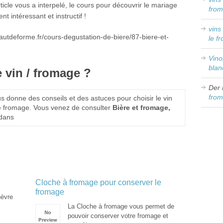
icle vous a interpelé, le cours pour découvrir le mariage
from
t intéressant et instructif !
vins
.hautdeforme.fr/cours-degustation-de-biere/87-biere-et-
le f
Vin
blan
 vin / fromage ?
Der 
from
s donne des conseils et des astuces pour choisir le vin
e fromage. Vous venez de consulter
Bière et fromage,
 dans
Cloche à fromage pour conserver le
fromage
hèvre
La Cloche à fromage vous permet de
pouvoir conserver votre fromage et