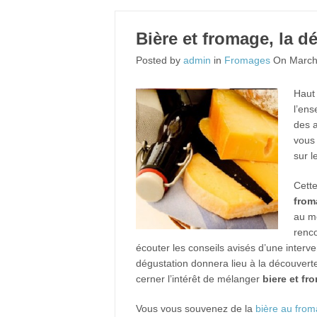
Bière et fromage, la d
Posted by
admin
in
Fromages
On March
Haut
l’ens
des a
vous 
sur l
Cett
from
au m
renco
écouter les conseils avisés d’une inter
dégustation donnera lieu à la découvert
cerner l’intérêt de mélanger
biere et fr
Vous vous souvenez de la
bière au fro