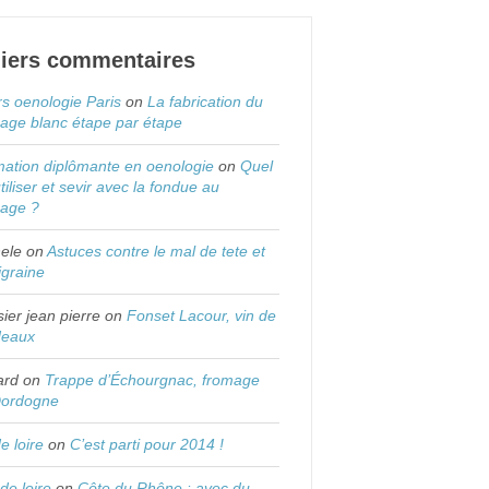
iers commentaires
s oenologie Paris
on
La fabrication du
age blanc étape par étape
ation diplômante en oenologie
on
Quel
utiliser et sevir avec la fondue au
mage ?
ele
on
Astuces contre le mal de tete et
igraine
sier jean pierre
on
Fonset Lacour, vin de
deaux
ard
on
Trappe d’Échourgnac, fromage
Dordogne
de loire
on
C’est parti pour 2014 !
 de loire
on
Côte du Rhône : avec du