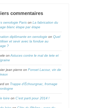
iers commentaires
s oenologie Paris
on
La fabrication du
age blanc étape par étape
ation diplômante en oenologie
on
Quel
utiliser et sevir avec la fondue au
mage ?
ele
on
Astuces contre le mal de tete et
igraine
sier jean pierre
on
Fonset Lacour, vin de
deaux
ard
on
Trappe d’Échourgnac, fromage
Dordogne
de loire
on
C’est parti pour 2014 !
 de loire
on
Côte du Rhône : avec du