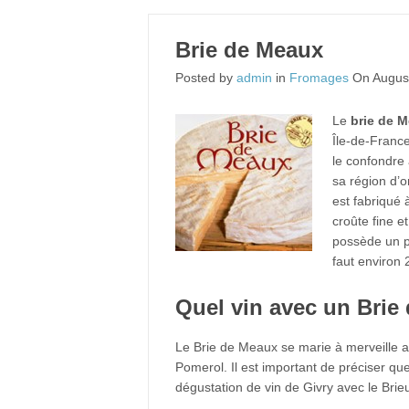
Brie de Meaux
Posted by
admin
in
Fromages
On August
Le
brie de 
Île-de-Franc
le confondre
sa région d’o
est fabriqué 
croûte fine e
possède un po
faut environ 
Quel vin avec un Brie
Le Brie de Meaux se marie à merveille a
Pomerol. Il est important de préciser qu
dégustation de vin de Givry avec le Bri