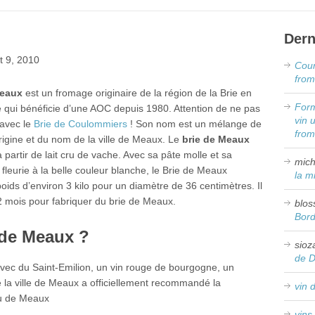
Dern
 9, 2010
Cour
from
Meaux
est un fromage originaire de la région de la Brie en
Form
e qui bénéficie d’une AOC depuis 1980. Attention de ne pas
vin 
 avec le
Brie de Coulommiers
! Son nom est un mélange de
fro
rigine et du nom de la ville de Meaux. Le
brie de Meaux
à partir de lait cru de vache. Avec sa pâte molle et sa
mich
t fleurie à la belle couleur blanche, le Brie de Meaux
la m
ids d’environ 3 kilo pour un diamètre de 36 centimètres. Il
2 mois pour fabriquer du brie de Meaux.
blos
Bor
 de Meaux ?
sioz
de 
vec du Saint-Emilion, un vin rouge de bourgogne, un
e la ville de Meaux a officiellement recommandé la
vin 
eu de Meaux
vins