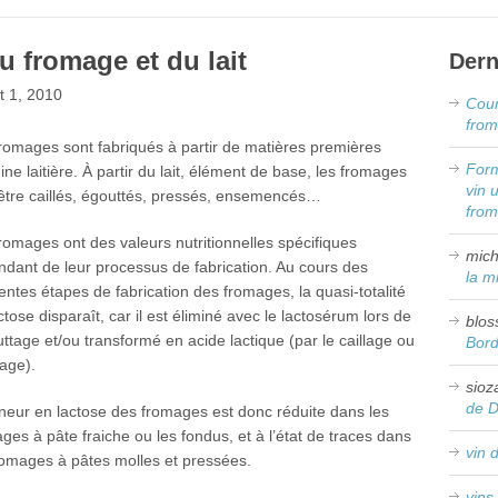
u fromage et du lait
Dern
 1, 2010
Cour
from
romages sont fabriqués à partir de matières premières
Form
gine laitière. À partir du lait, élément de base, les fromages
vin 
être caillés, égouttés, pressés, ensemencés…
fro
romages ont des valeurs nutritionnelles spécifiques
mich
dant de leur processus de fabrication. Au cours des
la m
rentes étapes de fabrication des fromages, la quasi-totalité
ctose disparaît, car il est éliminé avec le lactosérum lors de
blos
uttage et/ou transformé en acide lactique (par le caillage ou
Bor
nage).
sioz
de 
neur en lactose des fromages est donc réduite dans les
ges à pâte fraiche ou les fondus, et à l’état de traces dans
vin 
romages à pâtes molles et pressées.
vins