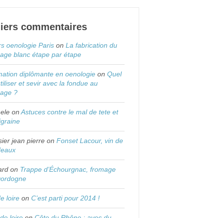
iers commentaires
s oenologie Paris
on
La fabrication du
age blanc étape par étape
ation diplômante en oenologie
on
Quel
utiliser et sevir avec la fondue au
mage ?
ele
on
Astuces contre le mal de tete et
igraine
sier jean pierre
on
Fonset Lacour, vin de
deaux
ard
on
Trappe d’Échourgnac, fromage
Dordogne
de loire
on
C’est parti pour 2014 !
 de loire
on
Côte du Rhône : avec du