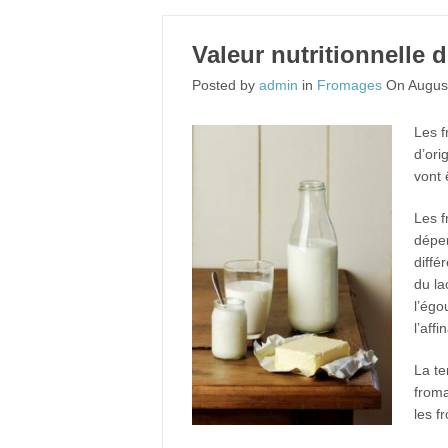
Valeur nutritionnelle d
Posted by
admin
in
Fromages
On August
Les f
d’ori
vont 
Les f
dépen
diffé
du la
l’égo
l’affi
La te
froma
les f