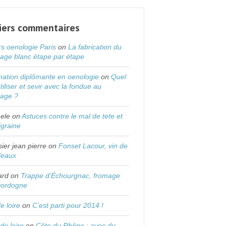
iers commentaires
s oenologie Paris
on
La fabrication du
age blanc étape par étape
ation diplômante en oenologie
on
Quel
utiliser et sevir avec la fondue au
mage ?
ele
on
Astuces contre le mal de tete et
igraine
sier jean pierre
on
Fonset Lacour, vin de
deaux
ard
on
Trappe d’Échourgnac, fromage
Dordogne
de loire
on
C’est parti pour 2014 !
 de loire
on
Côte du Rhône : avec du