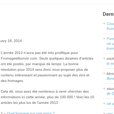
Dern
Cour
from
Form
ary 18, 2014
vin 
fro
L’année 2013 n’aura pas été très prolifique pour
Fromageetbonvin.com. Seuls quelques dizaines d’articles
mich
la m
ont été postés, par manque de temps. La bonne
résolution pour 2014 sera donc vous proposer plus de
blos
contenu intéressant et passionnant au sujet des vins et
Bor
des fromages.
sioz
Cela dit, vous avez été nombreux à venir chercher des
de 
informations ici cette année, plus de 100 000 ! Voici les 10
articles les plus lus de l’année 2013 :
vin 
1 –
Quel fromage sur une pizza ?
vins