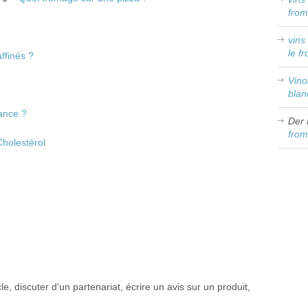
from
vins
le f
ffinés ?
Vin
blan
ance ?
Der 
from
holestérol
e, discuter d’un partenariat, écrire un avis sur un produit,